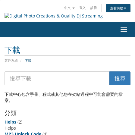
中文
登入
註冊
查看購物車
切
換
導
下載
覽
客戶系統
下載
下載中心包含手冊、程式或其他您在架站過程中可能會需要的檔
案。
分類
Helps
(2)
Helps
MP3 Unlock Code
(4)