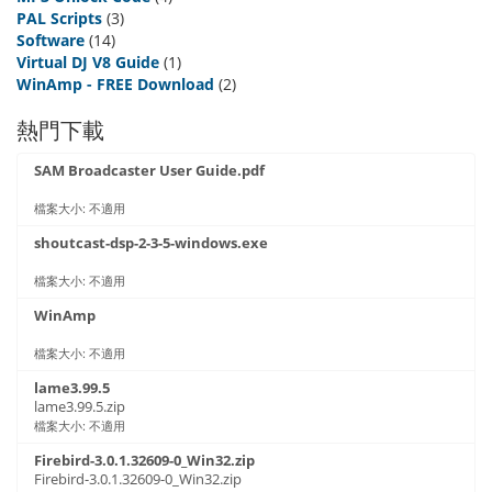
PAL Scripts
(3)
Software
(14)
Virtual DJ V8 Guide
(1)
WinAmp - FREE Download
(2)
熱門下載
SAM Broadcaster User Guide.pdf
檔案大小: 不適用
shoutcast-dsp-2-3-5-windows.exe
檔案大小: 不適用
WinAmp
檔案大小: 不適用
lame3.99.5
lame3.99.5.zip
檔案大小: 不適用
Firebird-3.0.1.32609-0_Win32.zip
Firebird-3.0.1.32609-0_Win32.zip