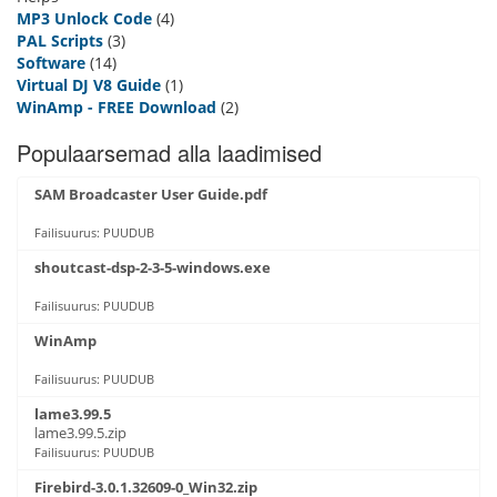
MP3 Unlock Code
(4)
PAL Scripts
(3)
Software
(14)
Virtual DJ V8 Guide
(1)
WinAmp - FREE Download
(2)
Populaarsemad alla laadimised
SAM Broadcaster User Guide.pdf
Failisuurus: PUUDUB
shoutcast-dsp-2-3-5-windows.exe
Failisuurus: PUUDUB
WinAmp
Failisuurus: PUUDUB
lame3.99.5
lame3.99.5.zip
Failisuurus: PUUDUB
Firebird-3.0.1.32609-0_Win32.zip