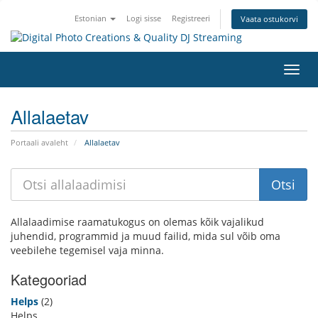
Estonian
Logi sisse
Registreeri
Vaata ostukorvi
Lülit
navig
Allalaetav
Portaali avaleht
Allalaetav
Allalaadimise raamatukogus on olemas kõik vajalikud
juhendid, programmid ja muud failid, mida sul võib oma
veebilehe tegemisel vaja minna.
Kategooriad
Helps
(2)
Helps