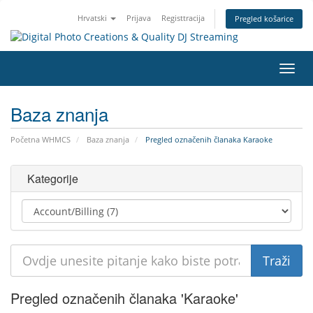
Hrvatski
Prijava
Registtracija
Pregled košarice
Preba
navig
Baza znanja
Početna WHMCS
Baza znanja
Pregled označenih članaka Karaoke
Kategorije
Pregled označenih članaka 'Karaoke'