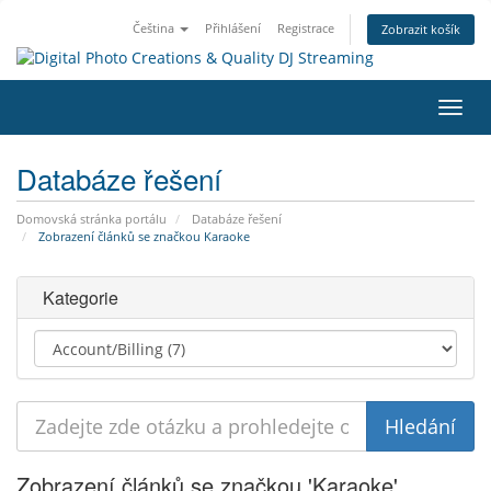
Čeština
Přihlášení
Registrace
Zobrazit košík
Přep
navig
Databáze řešení
Domovská stránka portálu
Databáze řešení
Zobrazení článků se značkou Karaoke
Kategorie
Zobrazení článků se značkou 'Karaoke'