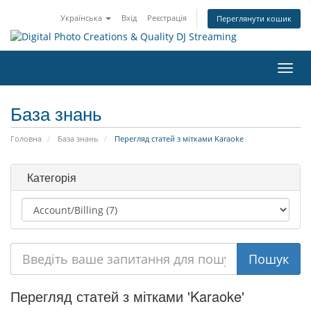
Українська
Вхід
Реєстрація
Переглянути кошик
Пере
наві
База знань
Головна
База знань
Перегляд статей з мітками Karaoke
Категорія
Перегляд статей з мітками 'Karaoke'