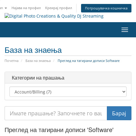
an
Најава на профил
Креирај профил
Потрошувачка кошничка
Вклу
ја
нави
База на знаења
Почетна
База на знаења
Преглед на тагирани дописи Software
Категории на прашања
Преглед на тагирани дописи 'Software'