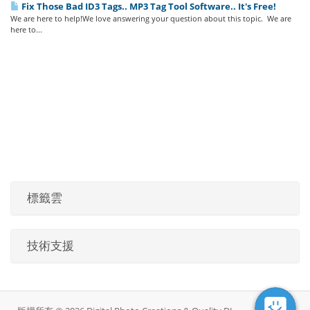
Fix Those Bad ID3 Tags.. MP3 Tag Tool Software.. It's Free!
We are here to help!We love answering your question about this topic. We are
here to...
標籤雲
技術支援