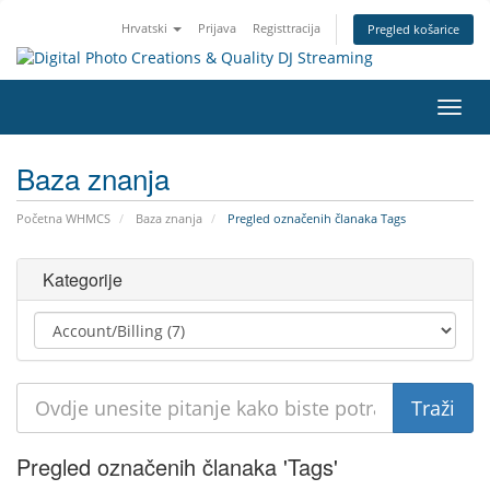
Hrvatski
Prijava
Registtracija
Pregled košarice
Preba
navig
Baza znanja
Početna WHMCS
Baza znanja
Pregled označenih članaka Tags
Kategorije
Pregled označenih članaka 'Tags'