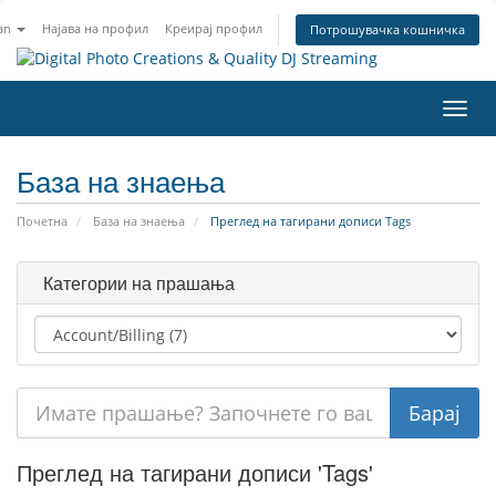
an
Најава на профил
Креирај профил
Потрошувачка кошничка
Вклу
ја
нави
База на знаења
Почетна
База на знаења
Преглед на тагирани дописи Tags
Категории на прашања
Преглед на тагирани дописи 'Tags'