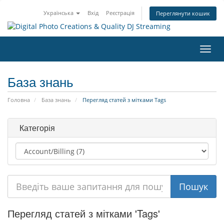
Українська
Вхід
Реєстрація
Переглянути кошик
Пере
наві
База знань
Головна
База знань
Перегляд статей з мітками Tags
Категорія
Перегляд статей з мітками 'Tags'