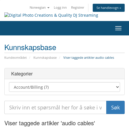
Norwegian
Logg inn
Registrer
Se handlevogn »
Bytt
navig
Kunnskapsbase
Kundeområdet
Kunnskapsbase
Viser taggede artikler audio cables
Kategorier
Viser taggede artikler 'audio cables'