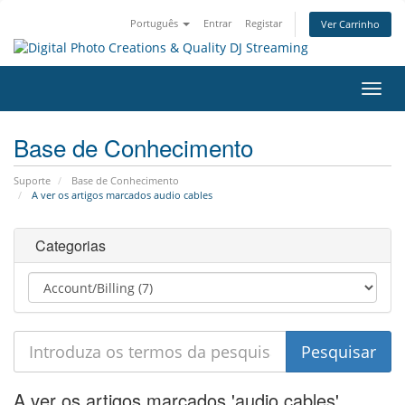
Português
Entrar
Registar
Ver Carrinho
Alter
nave
Base de Conhecimento
Suporte
Base de Conhecimento
A ver os artigos marcados audio cables
Categorias
A ver os artigos marcados 'audio cables'