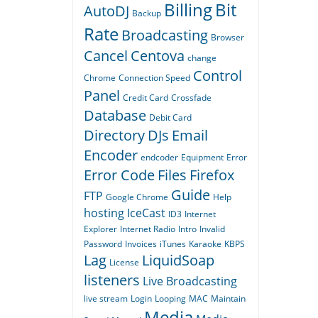
Billing
Bit
AutoDJ
Backup
Rate
Broadcasting
Browser
Cancel
Centova
change
Control
Chrome
Connection Speed
Panel
Credit Card
Crossfade
Database
Debit Card
Directory
DJs
Email
Encoder
endcoder
Equipment
Error
Error Code
Files
Firefox
Guide
FTP
Google Chrome
Help
hosting
IceCast
ID3
Internet
Explorer
Internet Radio
Intro
Invalid
Password
Invoices
iTunes
Karaoke
KBPS
Lag
LiquidSoap
License
listeners
Live Broadcasting
live stream
Login
Looping
MAC
Maintain
Media