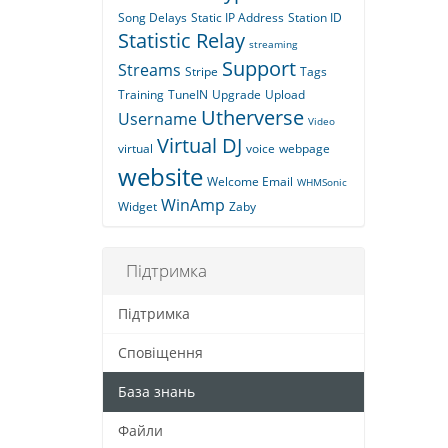
Song Delays
Static IP Address
Station ID
Statistic Relay
streaming
Support
Streams
Stripe
Tags
Training
TuneIN
Upgrade
Upload
Utherverse
Username
Video
Virtual DJ
virtual
voice
webpage
website
Welcome Email
WHMSonic
WinAmp
Widget
Zaby
Підтримка
Підтримка
Сповіщення
База знань
Файли