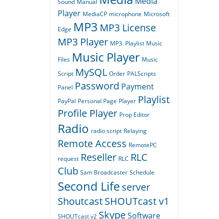
Media
Sound
Manual
Player
MediaCP
microphone
Microsoft
MP3
MP3 License
Edge
MP3 Player
MP3. Playlist
Music
Music Player
Files
Music
MySQL
Script
Order
PALScripts
Password
Payment
Panel
Playlist
PayPal
Personal Page
Player
Profile Player
Prop Editor
Radio
radio script
Relaying
Remote Access
RemotePC
Reseller
RLC
request
RLC
Club
Sam Broadcaster
Schedule
Second Life
server
Shoutcast
SHOUTcast v1
Skype
Software
SHOUTcast v2