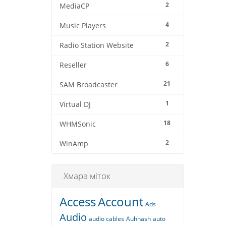
2
MediaCP
4
Music Players
2
Radio Station Website
6
Reseller
21
SAM Broadcaster
1
Virtual DJ
18
WHMSonic
2
WinAmp
Хмара міток
Access
Account
Ads
Audio
audio cables
Auhhash
auto