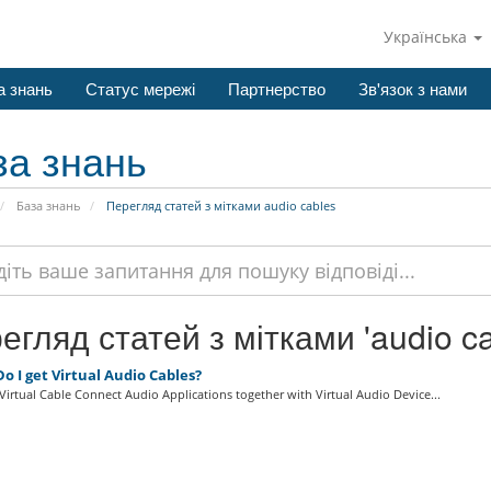
Українська
а знань
Статус мережі
Партнерство
Зв'язок з нами
за знань
База знань
Перегляд статей з мітками audio cables
егляд статей з мітками 'audio ca
 I get Virtual Audio Cables?
irtual Cable Connect Audio Applications together with Virtual Audio Device...