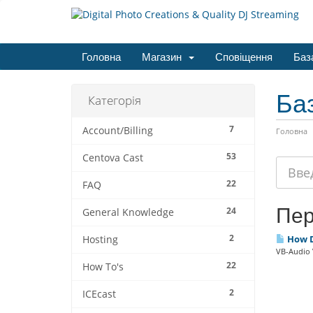
Головна
Магазин
Сповіщення
Баз
Ба
Категорія
7
Account/Billing
Головна
53
Centova Cast
22
FAQ
Пер
24
General Knowledge
2
How Do
Hosting
VB-Audio V
22
How To's
2
ICEcast