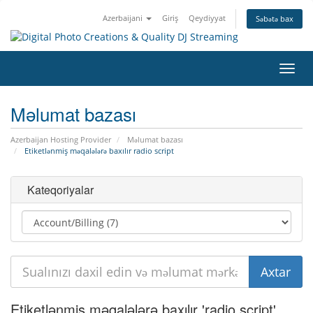
Azerbaijani
Giriş
Qeydiyyat
Səbətə bax
Naviq
keçid
Məlumat bazası
Azerbaijan Hosting Provider
Məlumat bazası
Etiketlənmiş məqalələrə baxılır radio script
Kateqoriyalar
Etiketlənmiş məqalələrə baxılır 'radio script'