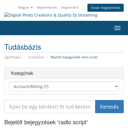
Magyar
Bejelentkezés
Regisztráció
Kosár megtekintése
Váltá
a
navig
Tudásbázis
Ügyfélkapu
Tudásbázis
Bejelölt bejegyzések radio script
Kategóriák
Bejelölt bejegyzések 'radio script'