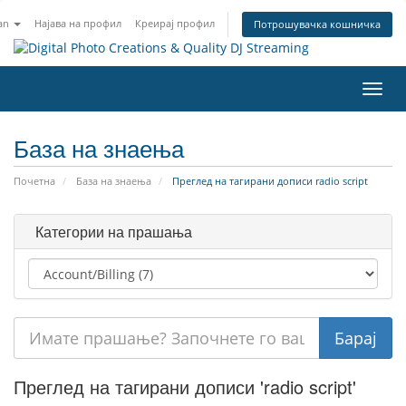
an
Најава на профил
Креирај профил
Потрошувачка кошничка
Вклу
ја
нави
База на знаења
Почетна
База на знаења
Преглед на тагирани дописи radio script
Категории на прашања
Преглед на тагирани дописи 'radio script'