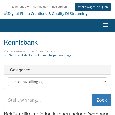
Nederlands
Aanmelden
Registreren
Winkelwagen bekijken
Navig
in-/u
Kennisbank
Klantensysteem Home
Kennisbank
Bekijk artikels die jou kunnen helpen webpage
Categorieën
Bekijk artikels die jou kunnen helpen 'webpage'