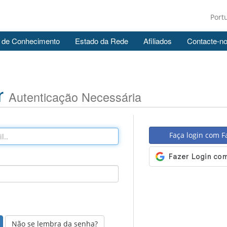
Port
 de Conhecimento
Estado da Rede
Afiliados
Contacte-n
r
Autenticação Necessária
Faça login com 
Não se lembra da senha?