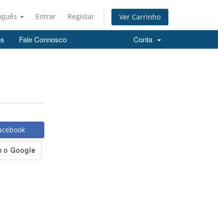
uguês
Entrar
Registar
Ver Carrinho
os
Fale Connosco
Conta
Facebook