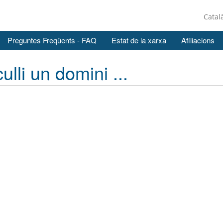
Catal
Preguntes Freqüents - FAQ
Estat de la xarxa
Afiliacions
ulli un domini ...