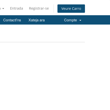
à
Entrada
Registrar-se
Veure Carro
Contacti'ns
Xateja ara
Compte