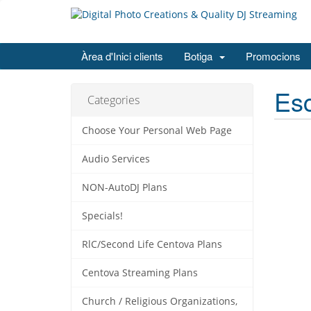
Àrea d'Inici clients
Botiga
Promocions
Esc
Categories
Choose Your Personal Web Page
Audio Services
NON-AutoDJ Plans
Specials!
RlC/Second Life Centova Plans
Centova Streaming Plans
Church / Religious Organizations,