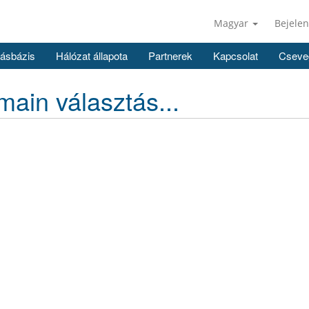
Magyar
Bejelen
ásbázis
Hálózat állapota
Partnerek
Kapcsolat
Cseve
ain választás...