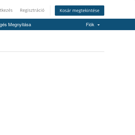
tkezés
Regisztráció
Kosár megtekintése
gés Megnyitása
Fiók