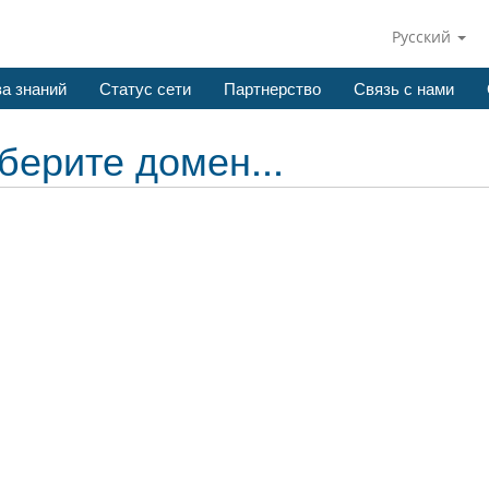
Русский
а знаний
Статус сети
Партнерство
Связь с нами
берите домен...