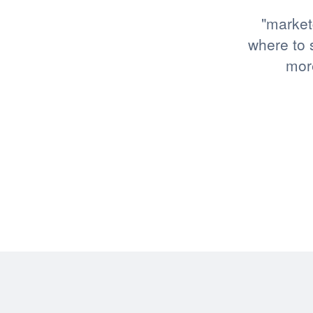
"market
where to s
more