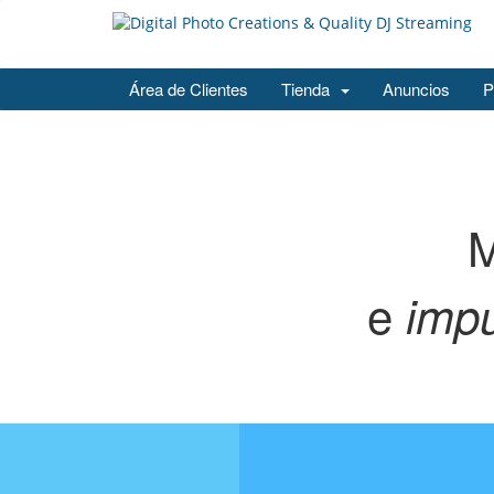
Área de Clientes
Tienda
Anuncios
P
M
e
impu