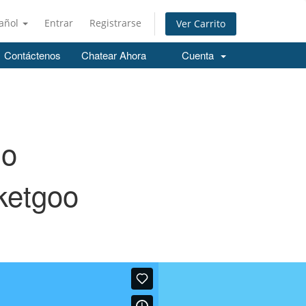
añol
Entrar
Registrarse
Ver Carrito
Contáctenos
Chatear Ahora
Cuenta
io
ketgoo