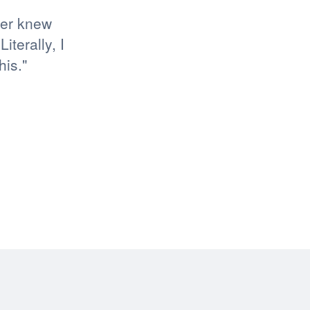
ver knew
iterally, I
his."