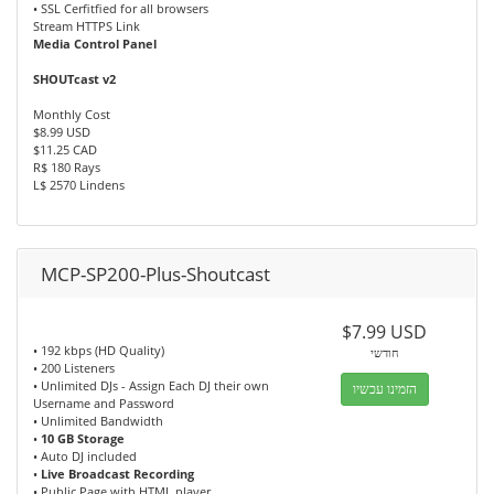
• SSL Cerfitfied for all browsers
Stream HTTPS Link
Media Control Panel
SHOUTcast v2
Monthly Cost
$8.99 USD
$11.25 CAD
R$ 180 Rays
L$ 2570 Lindens
MCP-SP200-Plus-Shoutcast
$7.99 USD
• 192 kbps (HD Quality)
חודשי
• 200 Listeners
• Unlimited DJs - Assign Each DJ their own
הזמינו עכשיו
Username and Password
• Unlimited Bandwidth
•
10 GB Storage
• Auto DJ included
•
Live Broadcast Recording
• Public Page with HTML player