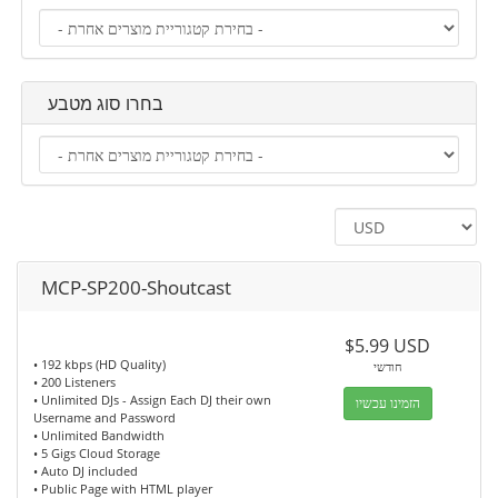
בחרו סוג מטבע
MCP-SP200-Shoutcast
$5.99 USD
• 192 kbps (HD Quality)
חודשי
• 200 Listeners
• Unlimited DJs - Assign Each DJ their own
הזמינו עכשיו
Username and Password
• Unlimited Bandwidth
• 5 Gigs Cloud Storage
• Auto DJ included
• Public Page with HTML player