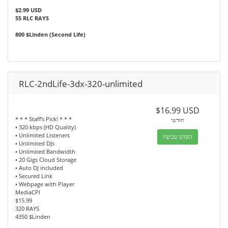
$2.99 USD
55 RLC RAYS
800 $Linden (Second Life)
RLC-2ndLife-3dx-320-unlimited
$16.99 USD
* * * Staff's Pick! * * *
חודשי
• 320 kbps (HD Quality)
• Unlimited Listeners
הזמינו עכשיו
• Unlimited DJs
• Unlimited Bandwidth
• 20 Gigs Cloud Storage
• Auto DJ included
• Secured Link
• Webpage with Player
MediaCPl
$15.99
320 RAYS
4350 $Linden