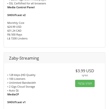
• SSL Cerfitfied for all browsers
Media Control Panel
SHOUTcast v2
Monthly Cost
$24.99 USD
$31.24 CAD
R$ 500 Rays
L$ 7200 Lindens
Zaby-Streaming
$3.99 USD
• 128 kbps (HD Quality
חודשי
• 100 Listeners
• Unlimited Bandwidth
הזמינו עכשיו
• 2 Gigs Cloud Storage
• Auto DJ
MediaCP
SHOUTcast v1