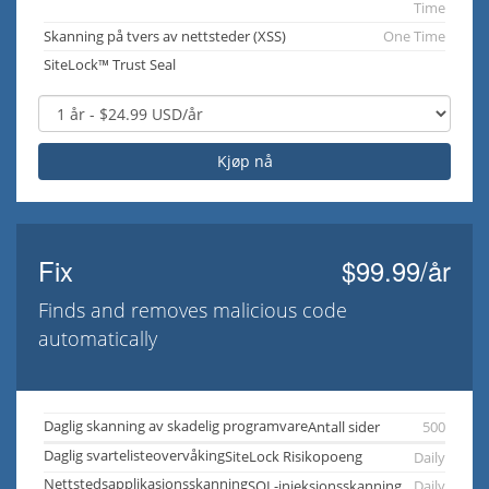
Time
Skanning på tvers av nettsteder (XSS)
One Time
SiteLock™ Trust Seal
Kjøp nå
Fix
$99.99/år
Finds and removes malicious code
automatically
Daglig skanning av skadelig programvare
Antall sider
500
Daglig svartelisteovervåking
SiteLock Risikopoeng
Daily
Nettstedsapplikasjonsskanning
SQL-injeksjonsskanning
Daily