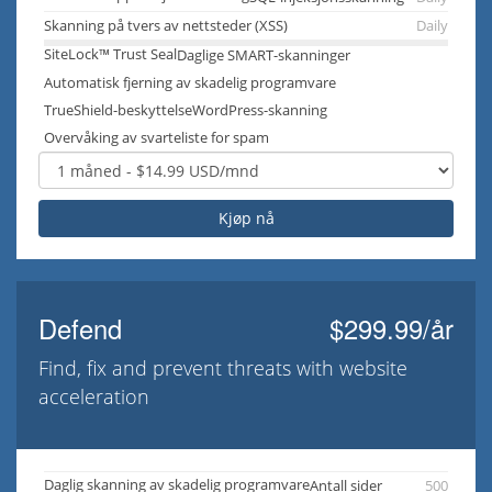
Skanning på tvers av nettsteder (XSS)
Daily
SiteLock™ Trust Seal
Daglige SMART-skanninger
Automatisk fjerning av skadelig programvare
TrueShield-beskyttelse
WordPress-skanning
Overvåking av svarteliste for spam
Kjøp nå
Defend
$299.99/år
Find, fix and prevent threats with website
acceleration
Daglig skanning av skadelig programvare
Antall sider
500