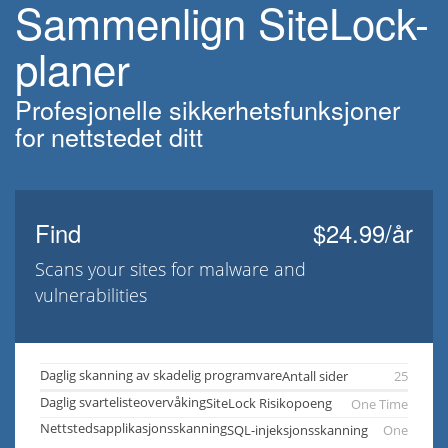
Sammenlign SiteLock-
planer
Profesjonelle sikkerhetsfunksjoner
for nettstedet ditt
Find
$24.99/år
Scans your sites for malware and
vulnerabilities
Daglig skanning av skadelig programvare
Antall sider
25
Daglig svartelisteovervåking
SiteLock Risikopoeng
One Time
Nettstedsapplikasjonsskanning
SQL-injeksjonsskanning
One