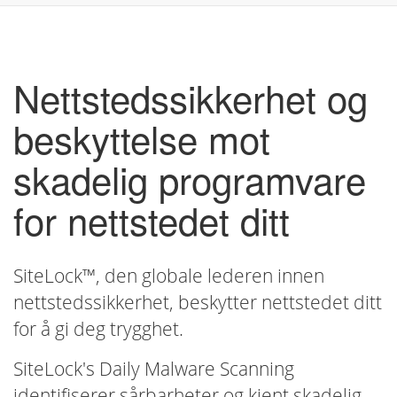
navig
Nettstedssikkerhet og
beskyttelse mot
skadelig programvare
for nettstedet ditt
SiteLock™, den globale lederen innen
nettstedssikkerhet, beskytter nettstedet ditt
for å gi deg trygghet.
SiteLock's Daily Malware Scanning
identifiserer sårbarheter og kjent skadelig