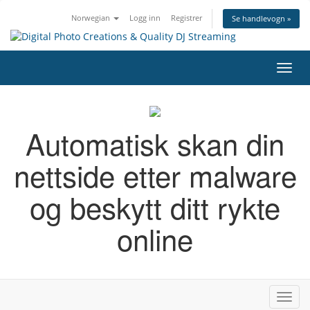
Norwegian
Logg inn
Registrer
Se handlevogn »
Bytt
navig
Automatisk skan din
nettside etter malware
og beskytt ditt rykte
online
Bytt