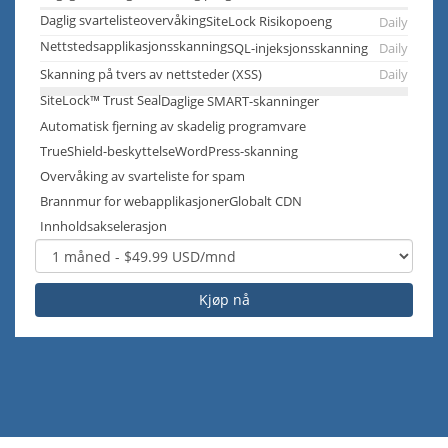
Daglig svartelisteovervåking
SiteLock Risikopoeng
Daily
Nettstedsapplikasjonsskanning
SQL-injeksjonsskanning
Daily
Skanning på tvers av nettsteder (XSS)
Daily
SiteLock™ Trust Seal
Daglige SMART-skanninger
Automatisk fjerning av skadelig programvare
TrueShield-beskyttelse
WordPress-skanning
Overvåking av svarteliste for spam
Brannmur for webapplikasjoner
Globalt CDN
Innholdsakselerasjon
Kjøp nå