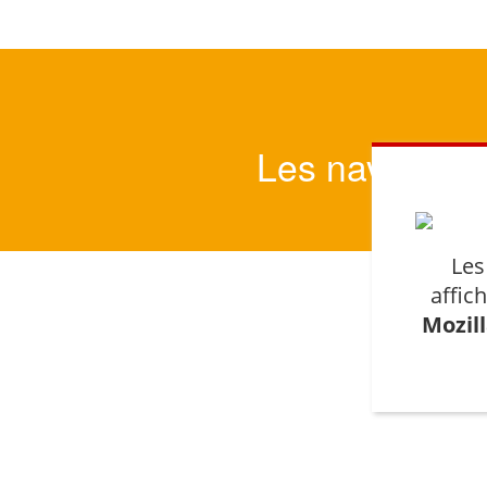
Les navigateu
Les
affic
Mozil