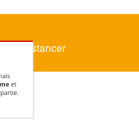
 pas distancer
mais
ome
et
partie.