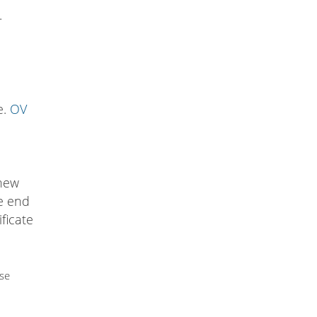
.
e.
OV
 new
he end
ificate
use