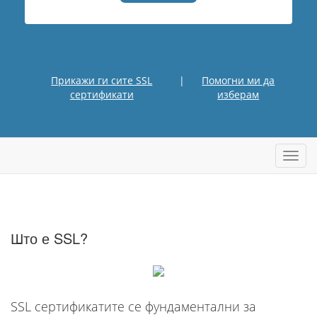
Прикажи ги сите SSL
|
Помогни ми да
сертификати
изберам
Вклу
ја
нави
Што е SSL?
SSL сертификатите се фундаментални за