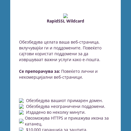
RapidSSL Wildcard
Обезбедува целата ваша веб-страница,
вклучувајќи ги и поддомените. Повеќето
сајтови користат поддомени за да
извршуваат важни услуги како е-пошта.
Се препорачува за:
Повеќето лични и
некомерцијални веб-страници.
Обезбедува вашиот примарен домен.
Обезбедува неограничени поддомени.
Издадено во неколку минути.
Овозможува HTTPS и прикажува икона за
катанец.
$10,000 гаранција за заштита.