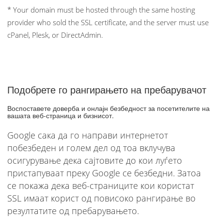
* Your domain must be hosted through the same hosting
provider who sold the SSL certificate, and the server must use
cPanel, Plesk, or DirectAdmin.
Подобрете го рангирањето на пребарувачот
Воспоставете доверба и онлајн безбедност за посетителите на
вашата веб-страница и бизнисот.
Google сака да го направи интернетот
побезбеден и голем дел од тоа вклучува
осигурување дека сајтовите до кои луѓето
пристапуваат преку Google се безбедни. Затоа
се покажа дека веб-страниците кои користат
SSL имаат корист од повисоко рангирање во
резултатите од пребарувањето.