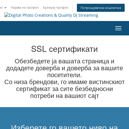
an
Најава на профил
Креирај профил
Потрошувачка кошничка
Вклу
ја
нави
SSL сертификати
Обезбедете ја вашата страница и
додадете доверба и доверба за вашите
посетители.
Со низа брендови, го имаме вистинскиот
сертификат за сите безбедносни
потреби на вашиот сајт
Изберете го вашето ниво на