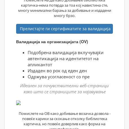
картичка-нема потврда за тоа кој навистина сте,
многу минимални барања за добивање и издадени
многу брзо.
Прелистајте ги сертификатите за валидација
Валидација на организацијата (OV)
Подобрена валидација вклучувајќи
автентикација на идентитетот на
апликантот
Издаден во рок од еден ден
Одржува усогласеност со пре
Идеален за почувствителни веб-страници
како што се страниците за најавување
Помислете на ОВ како добивање возачка дозвола -
повеќе карики за скокање отколку библиотека
картичка, но повеќе доверлив како форма на
идентификација.