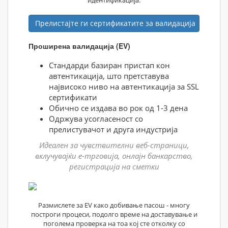
Прелистајте ги сертификатите за валидација
Проширена валидација (EV)
Стандарди базиран пристап кон
автентикација, што претставува
највисоко ниво на автентикација за SSL
сертификати
Обично се издава во рок од 1-3 дена
Одржува усогласеност со
прелистувачот и друга индустрија
Идеален за чувствителни веб-страници,
вклучувајќи е-трговија, онлајн банкарство,
регистрација на сметки
Размислете за EV како добивање пасош - многу
построги процеси, подолго време на доставување и
поголема проверка на тоа кој сте отколку со