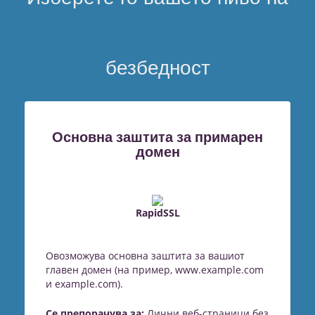
безбедност
Основна заштита за примарен
домен
RapidSSL
Овозможува основна заштита за вашиот
главен домен (на пример, www.example.com
и example.com).
Се препорачува за:
Лични веб-страници без