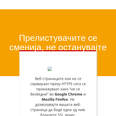
Прелистувачите се
сменија, не останувајте
зад себе
Веб страниците кои не се
сервираат преку HTTPS сега се
прикажуваат како “не се
безбедни” во
Google Chrome
и
Mozilla Firefox
. Не
дозволувајте вашата веб-
страница да биде една од нив.
Додадете SSL денес.