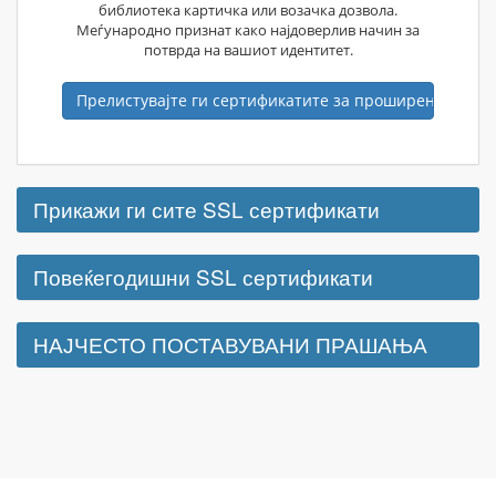
библиотека картичка или возачка дозвола.
Меѓународно признат како најдоверлив начин за
потврда на вашиот идентитет.
Прелистувајте ги сертификатите за проширена валид
Прикажи ги сите SSL сертификати
Повеќегодишни SSL сертификати
НАЈЧЕСТО ПОСТАВУВАНИ ПРАШАЊА