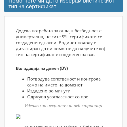
Помогнете ми да го изберам вистинскиот
тип на сертификат
Додека потребата за онлајн безбедност е
универзална, не сите SSL сертификати се
создадени еднакви. Водичот подолу е
дизајниран да ви помогне да одлучите кој
тип на сертификат е соодветен за вас.
Валидација на домен (DV)
Потврдува сопственост и контрола
само на името на доменот
Издадено во минути
Одржува усогласеност со пре
Идеален за некритични веб-страници
Помислете на ДВ како добивање библиотека