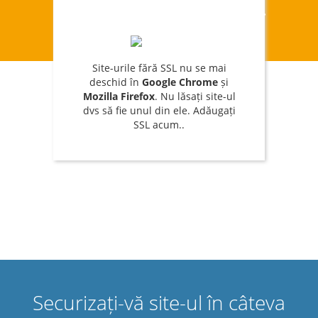
nu rămâneți în urmă
Site-urile fără SSL nu se mai
deschid în
Google Chrome
și
Mozilla Firefox
. Nu lăsați site-ul
dvs să fie unul din ele. Adăugați
SSL acum..
Securizați-vă site-ul în câteva