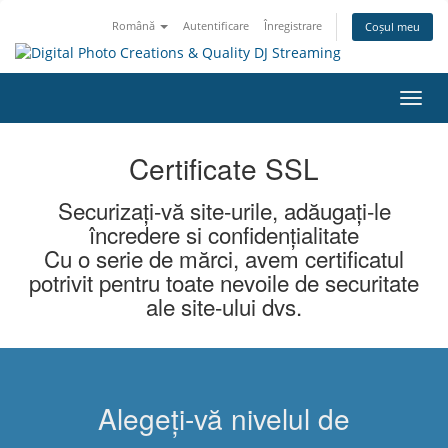
Română
Autentificare
Înregistrare
Coșul meu
Navi
Toggl
Certificate SSL
Securizați-vă site-urile, adăugați-le
încredere si confidențialitate
Cu o serie de mărci, avem certificatul
potrivit pentru toate nevoile de securitate
ale site-ului dvs.
Alegeți-vă nivelul de