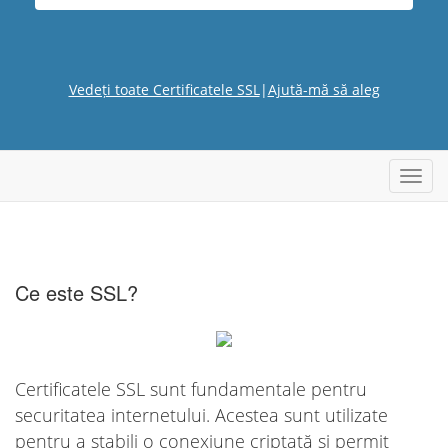
Vedeți toate Certificatele SSL
|
Ajută-mă să aleg
Navig
Toggl
Ce este SSL?
Certificatele SSL sunt fundamentale pentru
securitatea internetului. Acestea sunt utilizate
pentru a stabili o conexiune criptată și permit