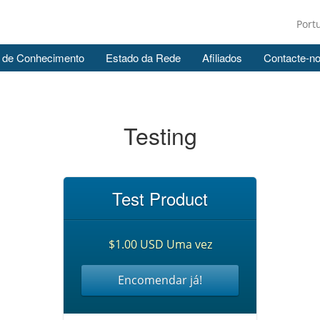
Port
 de Conhecimento
Estado da Rede
Afiliados
Contacte-n
Testing
Test Product
$1.00 USD Uma vez
Encomendar já!