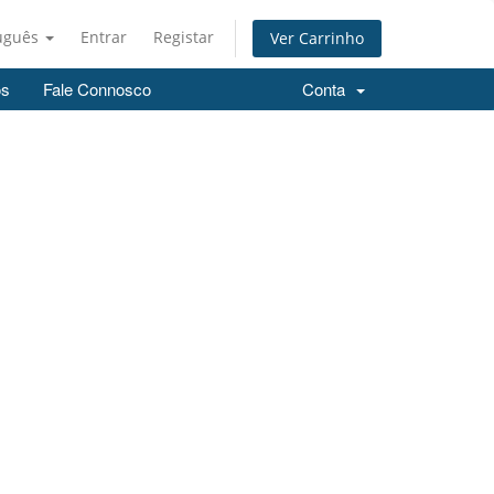
uguês
Entrar
Registar
Ver Carrinho
os
Fale Connosco
Conta