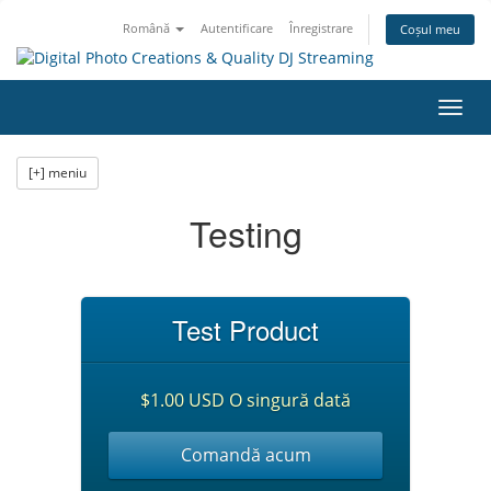
Română
Autentificare
Înregistrare
Coșul meu
Navi
Toggl
[+] meniu
Testing
Test Product
$1.00 USD O singură dată
Comandă acum