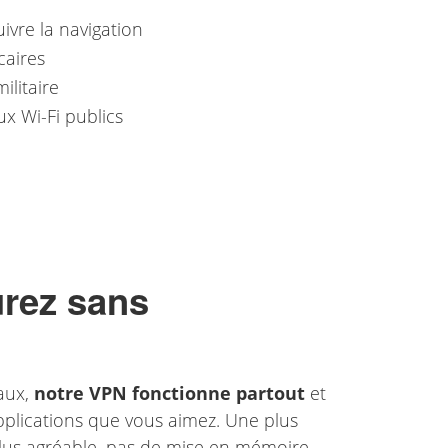
e
uivre la navigation
caires
ilitaire
ux Wi-Fi publics
urez sans
aux,
notre VPN fonctionne partout
et
pplications que vous aimez. Une plus
plus agréable, pas de mise en mémoire