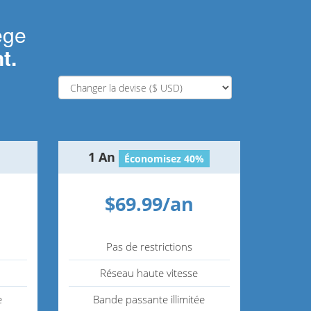
ège
t.
1 An
Économisez 40%
$69.99/an
Pas de restrictions
Réseau haute vitesse
e
Bande passante illimitée