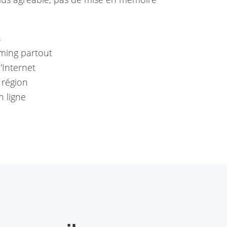
s
aming partout
'Internet
 région
n ligne