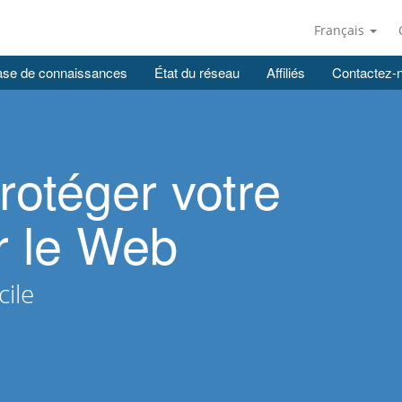
Français
se de connaissances
État du réseau
Affiliés
Contactez-
rotéger votre
r le Web
cile