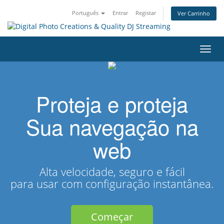
Português
Entrar
Registar
Ver Carrinho
Alter
nave
Proteja e proteja
Sua navegação na
web
Alta velocidade, seguro e fácil
para usar com configuração instantânea.
Começar