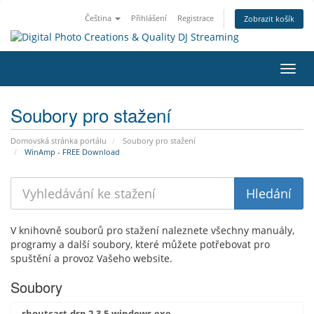
Čeština
Přihlášení
Registrace
Zobrazit košík
Přep
navig
Soubory pro stažení
Domovská stránka portálu
Soubory pro stažení
WinAmp - FREE Download
V knihovně souborů pro stažení naleznete všechny manuály,
programy a další soubory, které můžete potřebovat pro
spuštění a provoz Vašeho website.
Soubory
shoutcast-dsp-2-3-5-windows.exe