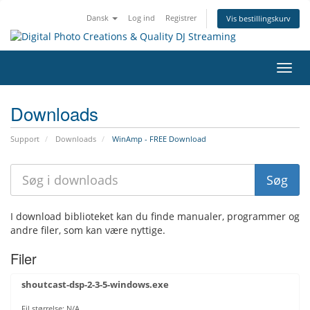
Dansk
Log ind
Registrer
Vis bestillingskurv
Skift
navig
Downloads
Support
Downloads
WinAmp - FREE Download
I download biblioteket kan du finde manualer, programmer og
andre filer, som kan være nyttige.
Filer
shoutcast-dsp-2-3-5-windows.exe
Fil størrelse: N/A