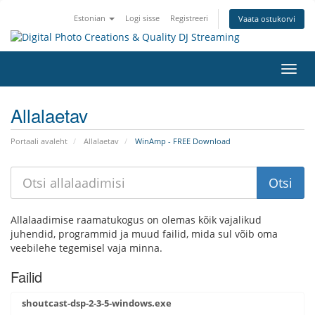
Estonian
Logi sisse
Registreeri
Vaata ostukorvi
Lülit
navig
Allalaetav
Portaali avaleht
Allalaetav
WinAmp - FREE Download
Allalaadimise raamatukogus on olemas kõik vajalikud
juhendid, programmid ja muud failid, mida sul võib oma
veebilehe tegemisel vaja minna.
Failid
shoutcast-dsp-2-3-5-windows.exe