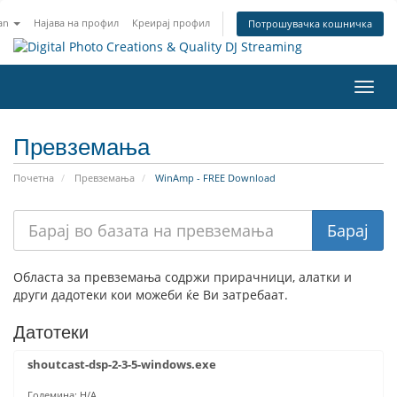
an
Најава на профил
Креирај профил
Потрошувачка кошничка
Вклу
ја
нави
Превземања
Почетна
Превземања
WinAmp - FREE Download
Областа за превземања содржи прирачници, алатки и
други дадотеки кои можеби ќе Ви затребаат.
Датотеки
shoutcast-dsp-2-3-5-windows.exe
Големина: Н/А