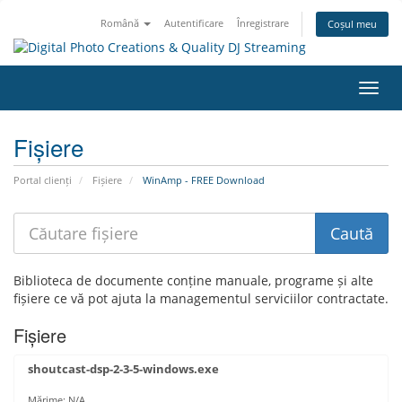
Română
Autentificare
Înregistrare
Coșul meu
Navi
Toggl
Fișiere
Portal clienți
Fișiere
WinAmp - FREE Download
Biblioteca de documente conține manuale, programe și alte
fișiere ce vă pot ajuta la managementul serviciilor contractate.
Fișiere
shoutcast-dsp-2-3-5-windows.exe
Mărime: N/A