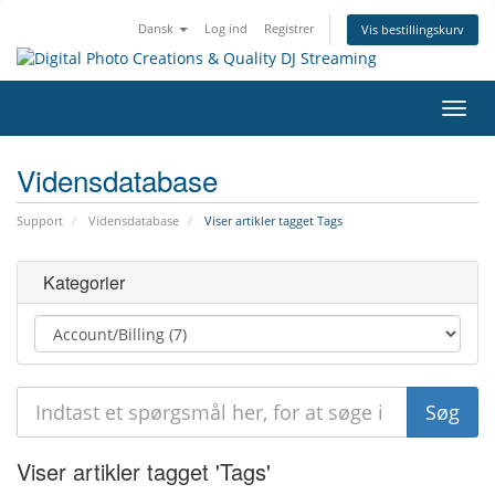
Dansk
Log ind
Registrer
Vis bestillingskurv
Skift
navig
Vidensdatabase
Support
Vidensdatabase
Viser artikler tagget Tags
Kategorier
Viser artikler tagget 'Tags'