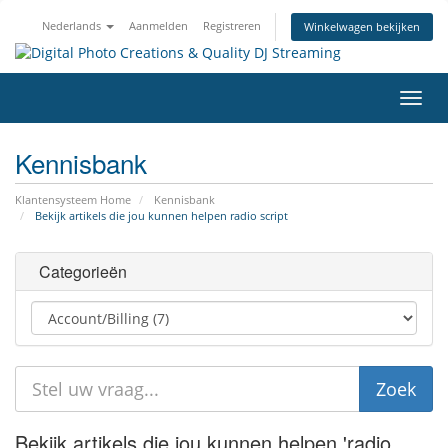
Nederlands
Aanmelden
Registreren
Winkelwagen bekijken
Navig
in-/u
Kennisbank
Klantensysteem Home
Kennisbank
Bekijk artikels die jou kunnen helpen radio script
Categorieën
Bekijk artikels die jou kunnen helpen 'radio