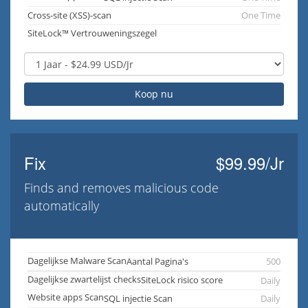
Cross-site (XSS)-scan
One Time
SiteLock™ Vertrouweningszegel
Koop nu
Fix
$99.99/Jr
Finds and removes malicious code
automatically
Dagelijkse Malware Scan
Aantal Pagina's
500
Dagelijkse zwartelijst checks
SiteLock risico score
Daily
Website apps Scan
SQL injectie Scan
Daily