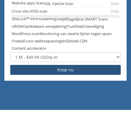
Website apps Scan
SQL injectie Scan
Daily
Cross-site (XSS)-scan
Daily
SiteLock™ Vertrouweningszegel
Dagelijkse SMART Scans
UROMriacMalware verwijdering
TrueShield beveiliging
WordPress-scan
Monitoring van zwarte lijsten tegen spam
Firewall voor webtoepassingen
Globale CDN
Content-accelerator
Koop nu