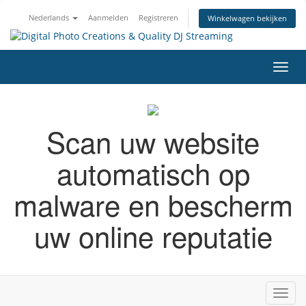
Nederlands
Aanmelden
Registreren
Winkelwagen bekijken
Navig
in-/u
Scan uw website
automatisch op
malware en bescherm
uw online reputatie
Navig