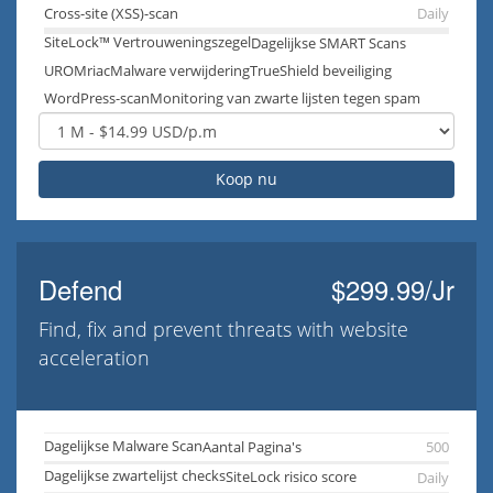
Cross-site (XSS)-scan
Daily
SiteLock™ Vertrouweningszegel
Dagelijkse SMART Scans
UROMriacMalware verwijdering
TrueShield beveiliging
WordPress-scan
Monitoring van zwarte lijsten tegen spam
Koop nu
Defend
$299.99/Jr
Find, fix and prevent threats with website
acceleration
Dagelijkse Malware Scan
Aantal Pagina's
500
Dagelijkse zwartelijst checks
SiteLock risico score
Daily