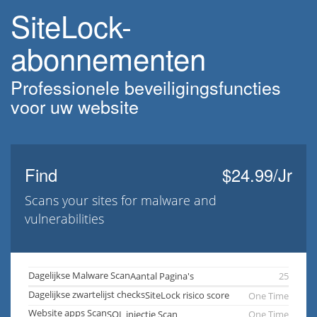
SiteLock-
abonnementen
Professionele beveiligingsfuncties
voor uw website
Find
$24.99/Jr
Scans your sites for malware and
vulnerabilities
Dagelijkse Malware Scan
Aantal Pagina's
25
Dagelijkse zwartelijst checks
SiteLock risico score
One Time
Website apps Scan
SQL injectie Scan
One Time