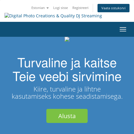
Estonian
Logi sisse
Registreeri
Vaata ostukorvi
Lülit
navig
Turvaline ja kaitse
Teie veebi sirvimine
Kiire, turvaline ja lihtne
kasutamiseks kohese seadistamisega.
Alusta