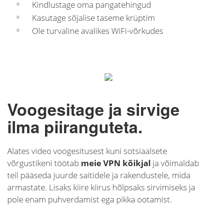
Kindlustage oma pangatehingud
Kasutage sõjalise taseme krüptim
Ole turvaline avalikes WiFi-võrkudes
Voogesitage ja sirvige
ilma piiranguteta.
Alates video voogesitusest kuni sotsiaalsete
võrgustikeni töötab
meie VPN kõikjal
ja võimaldab
teil pääseda juurde saitidele ja rakendustele, mida
armastate. Lisaks kiire kiirus hõlpsaks sirvimiseks ja
pole enam puhverdamist ega pikka ootamist.