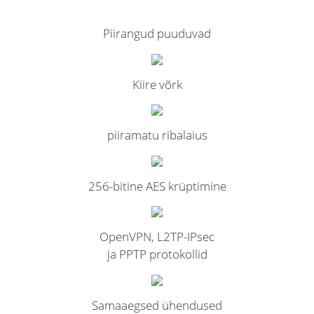
Piirangud puuduvad
Kiire võrk
piiramatu ribalaius
256-bitine AES krüptimine
OpenVPN, L2TP-IPsec
ja PPTP protokollid
Samaaegsed ühendused