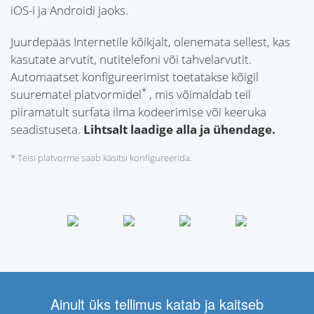
iOS-i ja Androidi jaoks.
Juurdepääs Internetile kõikjalt, olenemata sellest, kas
kasutate arvutit, nutitelefoni või tahvelarvutit.
Automaatset konfigureerimist toetatakse kõigil
*
suurematel platvormidel
, mis võimaldab teil
piiramatult surfata ilma kodeerimise või keeruka
seadistuseta.
Lihtsalt laadige alla ja ühendage.
* Teisi platvorme saab käsitsi konfigureerida.
Ainult üks tellimus katab ja kaitseb