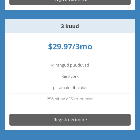
3 kuud
$29.97/3mo
Piirangud puuduvad
Kiire võrk
piiramatu ribalaius
256-bitine AES krüptimine
Registreerimine