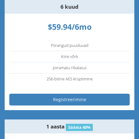
6 kuud
$59.94/6mo
Piirangud puuduvad
Kiire võrk
piiramatu ribalaius
256-bitine AES krüptimine
Registreerimine
1 aasta
Säästa 40%