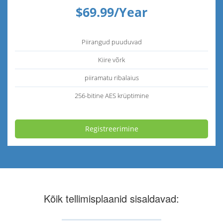
$69.99/Year
Piirangud puuduvad
Kiire võrk
piiramatu ribalaius
256-bitine AES krüptimine
Registreerimine
Kõik tellimisplaanid sisaldavad: