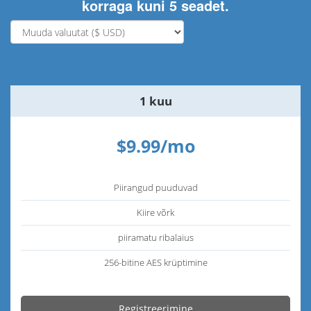
korraga kuni 5 seadet.
1 kuu
$9.99/mo
Piirangud puuduvad
Kiire võrk
piiramatu ribalaius
256-bitine AES krüptimine
Registreerimine