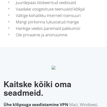
Juurdepääs blokeeritud veebisaid
Vaadake voogesituse teenuseid kõikjal
Vältige kohalikku Interneti-tsensuuri
Mängi piirkonna lukustatud mänge
Hankige veebis paremaid pakkumisi
Ole privaatne ja anonüümne
Kaitske kõiki oma
seadmeid.
Ühe klõpsuga seadistamine VPN
Maci, Windowsi,