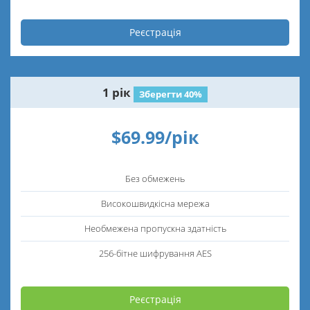
Реєстрація
1 рік
Зберегти 40%
$69.99/рік
Без обмежень
Високошвидкісна мережа
Необмежена пропускна здатність
256-бітне шифрування AES
Реєстрація