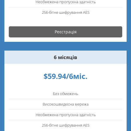
Необмежена пропускна здатність
256-бітне шифрування AES
Реєстрація
6 місяців
$59.94/6міс.
Без обмежень
Високошвидкісна мережа
Необмежена пропускна здатність
256-бітне шифрування AES