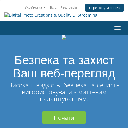
Українська
Вхід
Реєстрація
Переглянути кошик
Пере
наві
Безпека та захист
Ваш веб-перегляд
Висока швидкість, безпека та легкість
використовувати з миттєвим
налаштуванням.
Почати