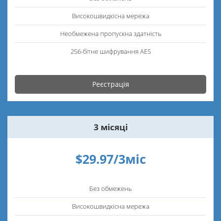
Високошвидкісна мережа
Необмежена пропускна здатність
256-бітне шифрування AES
Реєстрація
3 місяці
$29.97/3міс
Без обмежень
Високошвидкісна мережа