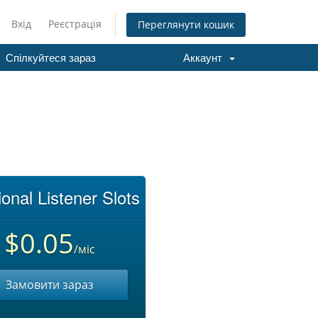
Вхід
Реєстрація
Переглянути кошик
Спілкуйтеся зараз
Аккаунт
ional Listener Slots
$0.05
/міс
Замовити зараз