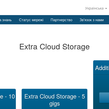
Українська
а знань
Статус мережі
Партнерство
Зв'язок з нами
Extra Cloud Storage
Addit
e - 10
Extra Cloud Storage - 5
gigs