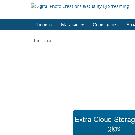
Головна
Магазин
Сповіщення
Баз
Показати
Extra Cloud Storag
gigs