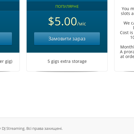
ПОПУЛЯРНЕ
You m
slots 
$5.00
We c
/міс
Cost is
1
Замовити зараз
Monthl
A pror
at orde
er gig)
5 gigs extra storage
 DJ Streaming. Всі права захищені.