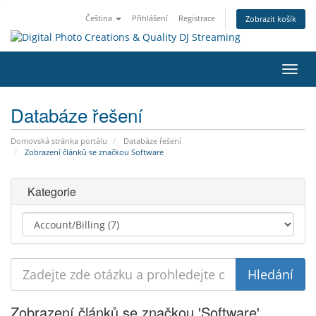
Čeština
Přihlášení
Registrace
Zobrazit košík
Přep
navig
Databáze řešení
Domovská stránka portálu
Databáze řešení
Zobrazení článků se značkou Software
Kategorie
Zobrazení článků se značkou 'Software'